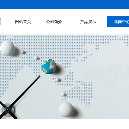
网站首页
公司简介
产品展示
新闻中