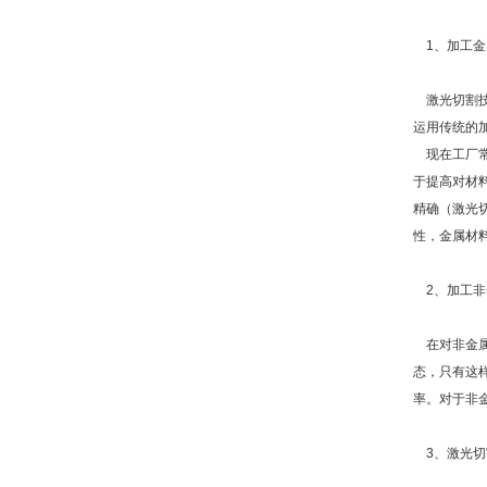
1、加工金
激光切割技
运用传统的
现在工厂常
于提高对材
精确（激光切
性，金属材
2、加工非
在对非金属
态，只有这
率。对于非
3、激光切