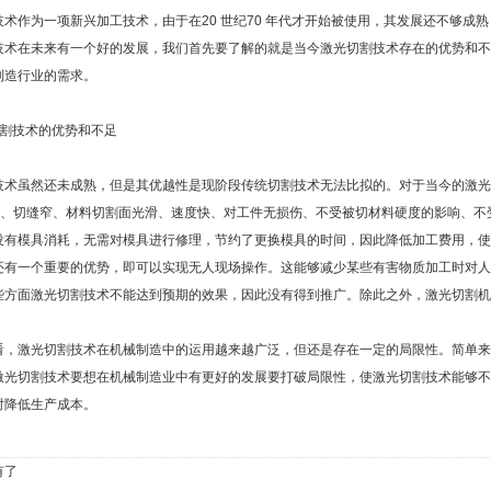
术作为一项新兴加工技术，由于在20 世纪70 年代才开始被使用，其发展还不够成
技术在未来有一个好的发展，我们首先要了解的就是当今激光切割技术存在的优势和不
制造行业的需求。
割技术的优势和不足
术虽然还未成熟，但是其优越性是现阶段传统切割技术无法比拟的。对于当今的激光切
mm）、切缝窄、材料切割面光滑、速度快、对工件无损伤、不受被切材料硬度的影响、
没有模具消耗，无需对模具进行修理，节约了更换模具的时间，因此降低加工费用，使
还有一个重要的优势，即可以实现无人现场操作。这能够减少某些有害物质加工时对人
些方面激光切割技术不能达到预期的效果，因此没有得到推广。除此之外，激光切割机
，激光切割技术在机械制造中的运用越来越广泛，但还是存在一定的局限性。简单来
激光切割技术要想在机械制造业中有更好的发展要打破局限性，使激光切割技术能够不
时降低生产成本。
有了