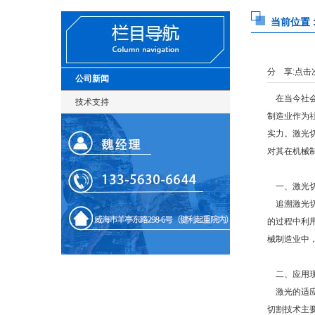
当前位置 
分 享:
点击
公司新闻
在当今社会
技术支持
制造业作为
实力。激光
对其在机械
一、激光切
追溯激光切
的过程中利
械制造业中
二、应用现
激光的适应
切割技术主