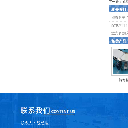
下一条：
威
相关资料
威海激光
配电箱门
激光切割
相关产品
转弯
联系人：魏经理