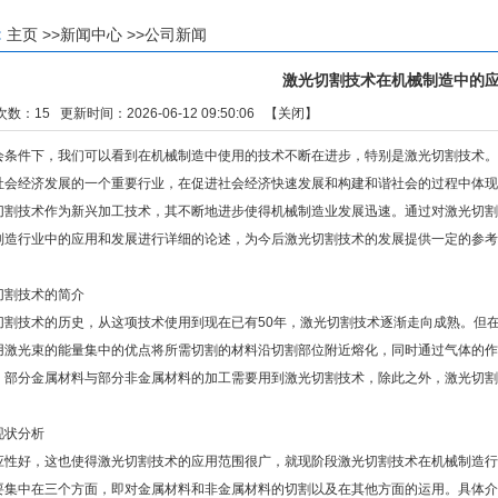
:
主页
>>
新闻中心
>>
公司新闻
激光切割技术在机械制造中的
次数：
15
更新时间：2026-06-12 09:50:06 【
关闭
】
条件下，我们可以看到在机械制造中使用的技术不断在进步，特别是激光切割技术。
社会经济发展的一个重要行业，在促进社会经济快速发展和构建和谐社会的过程中体现
切割技术作为新兴加工技术，其不断地进步使得机械制造业发展迅速。通过对激光切割
制造行业中的应用和发展进行详细的论述，为今后激光切割技术的发展提供一定的参考
割技术的简介
割技术的历史，从这项技术使用到现在已有50年，激光切割技术逐渐走向成熟。但
用激光束的能量集中的优点将所需切割的材料沿切割部位附近熔化，同时通过气体的作
，部分金属材料与部分非金属材料的加工需要用到激光切割技术，除此之外，激光切割
状分析
性好，这也使得激光切割技术的应用范围很广，就现阶段激光切割技术在机械制造行
要集中在三个方面，即对金属材料和非金属材料的切割以及在其他方面的运用。具体介