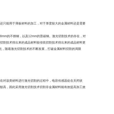
还只能用于薄板材料的加工，对于厚度较大的金属材料还是需要
mm的不锈钢，以及12mm的普碳钢。激光切割技术的存在，对
切割技术得出来的成品材料较传统切割技术得出来的成品材料更
。因此，随着激光切割技术的不断发展，打破金属材料切割的局限
在对该类材料进行激光切割的过程中，电容传感器处在关闭状
较高，因此采用激光切割技术切割非金属材料能有效提高加工效