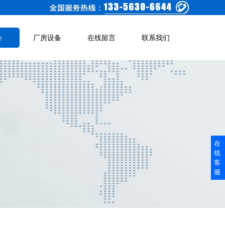
心
厂房设备
在线留言
联系我们
在
线
客
服